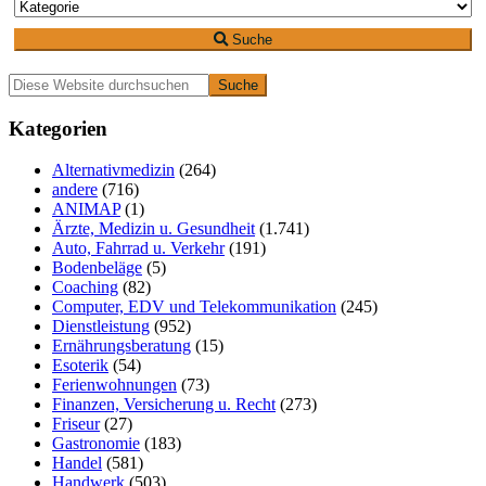
Suche
Primäre
Diese
Website
Seitenleiste
durchsuchen
Kategorien
Alternativmedizin
(264)
andere
(716)
ANIMAP
(1)
Ärzte, Medizin u. Gesundheit
(1.741)
Auto, Fahrrad u. Verkehr
(191)
Bodenbeläge
(5)
Coaching
(82)
Computer, EDV und Telekommunikation
(245)
Dienstleistung
(952)
Ernährungsberatung
(15)
Esoterik
(54)
Ferienwohnungen
(73)
Finanzen, Versicherung u. Recht
(273)
Friseur
(27)
Gastronomie
(183)
Handel
(581)
Handwerk
(503)