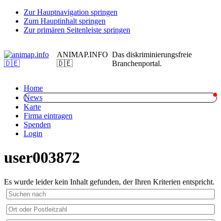
Zur Hauptnavigation springen
Zum Hauptinhalt springen
Zur primären Seitenleiste springen
ANIMAP.INFO
Das diskriminierungsfreie
🇩🇪
Branchenportal.
Home
News
Karte
Firma eintragen
Spenden
Login
user003872
Es wurde leider kein Inhalt gefunden, der Ihren Kriterien entspricht.