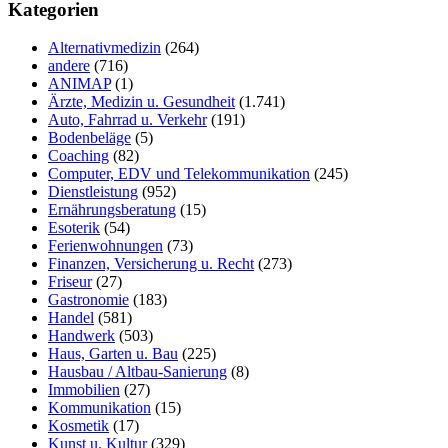
durchsuchen
Kategorien
Alternativmedizin
(264)
andere
(716)
ANIMAP
(1)
Ärzte, Medizin u. Gesundheit
(1.741)
Auto, Fahrrad u. Verkehr
(191)
Bodenbeläge
(5)
Coaching
(82)
Computer, EDV und Telekommunikation
(245)
Dienstleistung
(952)
Ernährungsberatung
(15)
Esoterik
(54)
Ferienwohnungen
(73)
Finanzen, Versicherung u. Recht
(273)
Friseur
(27)
Gastronomie
(183)
Handel
(581)
Handwerk
(503)
Haus, Garten u. Bau
(225)
Hausbau / Altbau-Sanierung
(8)
Immobilien
(27)
Kommunikation
(15)
Kosmetik
(17)
Kunst u. Kultur
(329)