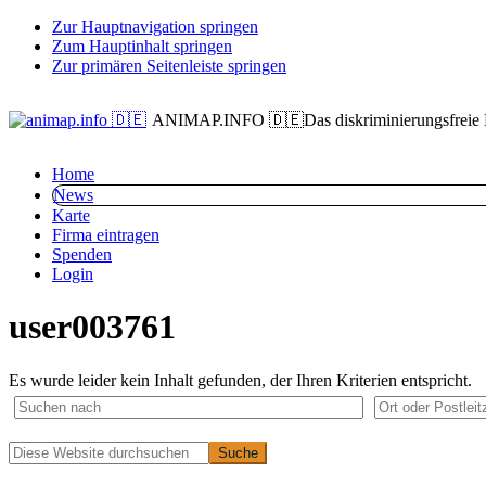
Zur Hauptnavigation springen
Zum Hauptinhalt springen
Zur primären Seitenleiste springen
ANIMAP.INFO 🇩🇪
Das diskriminierungsfreie
Home
News
Karte
Firma eintragen
Spenden
Login
user003761
Es wurde leider kein Inhalt gefunden, der Ihren Kriterien entspricht.
Primäre
Diese
Website
Seitenleiste