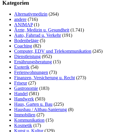
durchsuchen
Kategorien
Alternativmedizin
(264)
andere
(716)
ANIMAP
(1)
Ärzte, Medizin u. Gesundheit
(1.741)
Auto, Fahrrad u. Verkehr
(191)
Bodenbeläge
(5)
Coaching
(82)
Computer, EDV und Telekommunikation
(245)
Dienstleistung
(952)
Ernährungsberatung
(15)
Esoterik
(54)
Ferienwohnungen
(73)
Finanzen, Versicherung u. Recht
(273)
Friseur
(27)
Gastronomie
(183)
Handel
(581)
Handwerk
(503)
Haus, Garten u. Bau
(225)
Hausbau / Altbau-Sanierung
(8)
Immobilien
(27)
Kommunikation
(15)
Kosmetik
(17)
Kunst u. Kultur
(329)