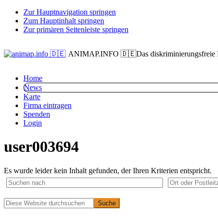
Zur Hauptnavigation springen
Zum Hauptinhalt springen
Zur primären Seitenleiste springen
ANIMAP.INFO 🇩🇪
Das diskriminierungsfreie
Home
News
Karte
Firma eintragen
Spenden
Login
user003694
Es wurde leider kein Inhalt gefunden, der Ihren Kriterien entspricht.
Primäre
Diese
Website
Seitenleiste