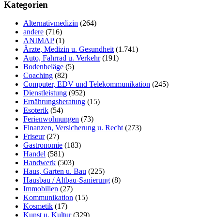
durchsuchen
Kategorien
Alternativmedizin
(264)
andere
(716)
ANIMAP
(1)
Ärzte, Medizin u. Gesundheit
(1.741)
Auto, Fahrrad u. Verkehr
(191)
Bodenbeläge
(5)
Coaching
(82)
Computer, EDV und Telekommunikation
(245)
Dienstleistung
(952)
Ernährungsberatung
(15)
Esoterik
(54)
Ferienwohnungen
(73)
Finanzen, Versicherung u. Recht
(273)
Friseur
(27)
Gastronomie
(183)
Handel
(581)
Handwerk
(503)
Haus, Garten u. Bau
(225)
Hausbau / Altbau-Sanierung
(8)
Immobilien
(27)
Kommunikation
(15)
Kosmetik
(17)
Kunst u. Kultur
(329)