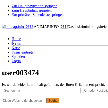
Zur Hauptnavigation springen
Zum Hauptinhalt springen
Zur primären Seitenleiste springen
ANIMAP.INFO 🇩🇪
Das diskriminierungsfreie
Home
News
Karte
Firma eintragen
Spenden
Login
user003474
Es wurde leider kein Inhalt gefunden, der Ihren Kriterien entspricht.
Primäre
Diese
Website
Seitenleiste