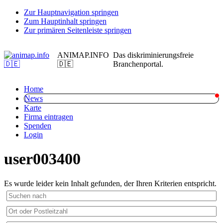
Zur Hauptnavigation springen
Zum Hauptinhalt springen
Zur primären Seitenleiste springen
ANIMAP.INFO
Das diskriminierungsfreie
🇩🇪
Branchenportal.
Home
News
Karte
Firma eintragen
Spenden
Login
user003400
Es wurde leider kein Inhalt gefunden, der Ihren Kriterien entspricht.