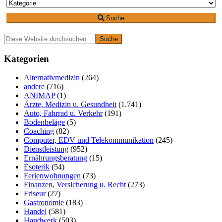
Suche
Primäre
Diese
Website
Seitenleiste
durchsuchen
Kategorien
Alternativmedizin
(264)
andere
(716)
ANIMAP
(1)
Ärzte, Medizin u. Gesundheit
(1.741)
Auto, Fahrrad u. Verkehr
(191)
Bodenbeläge
(5)
Coaching
(82)
Computer, EDV und Telekommunikation
(245)
Dienstleistung
(952)
Ernährungsberatung
(15)
Esoterik
(54)
Ferienwohnungen
(73)
Finanzen, Versicherung u. Recht
(273)
Friseur
(27)
Gastronomie
(183)
Handel
(581)
Handwerk
(503)