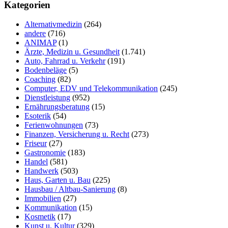
durchsuchen
Kategorien
Alternativmedizin
(264)
andere
(716)
ANIMAP
(1)
Ärzte, Medizin u. Gesundheit
(1.741)
Auto, Fahrrad u. Verkehr
(191)
Bodenbeläge
(5)
Coaching
(82)
Computer, EDV und Telekommunikation
(245)
Dienstleistung
(952)
Ernährungsberatung
(15)
Esoterik
(54)
Ferienwohnungen
(73)
Finanzen, Versicherung u. Recht
(273)
Friseur
(27)
Gastronomie
(183)
Handel
(581)
Handwerk
(503)
Haus, Garten u. Bau
(225)
Hausbau / Altbau-Sanierung
(8)
Immobilien
(27)
Kommunikation
(15)
Kosmetik
(17)
Kunst u. Kultur
(329)