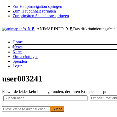
Zur Hauptnavigation springen
Zum Hauptinhalt springen
Zur primären Seitenleiste springen
ANIMAP.INFO 🇩🇪
Das diskriminierungsfreie
Home
News
Karte
Firma eintragen
Spenden
Login
user003241
Es wurde leider kein Inhalt gefunden, der Ihren Kriterien entspricht.
Primäre
Diese
Website
Seitenleiste