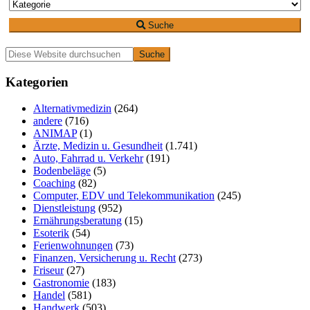
Suche
Primäre
Diese
Website
Seitenleiste
durchsuchen
Kategorien
Alternativmedizin
(264)
andere
(716)
ANIMAP
(1)
Ärzte, Medizin u. Gesundheit
(1.741)
Auto, Fahrrad u. Verkehr
(191)
Bodenbeläge
(5)
Coaching
(82)
Computer, EDV und Telekommunikation
(245)
Dienstleistung
(952)
Ernährungsberatung
(15)
Esoterik
(54)
Ferienwohnungen
(73)
Finanzen, Versicherung u. Recht
(273)
Friseur
(27)
Gastronomie
(183)
Handel
(581)
Handwerk
(503)