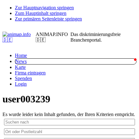
Zur Hauptnavigation springen
Zum Hauptinhalt springen
Zur primären Seitenleiste springen
ANIMAP.INFO
Das diskriminierungsfreie
🇩🇪
Branchenportal.
Home
News
Karte
Firma eintragen
Spenden
Login
user003239
Es wurde leider kein Inhalt gefunden, der Ihren Kriterien entspricht.